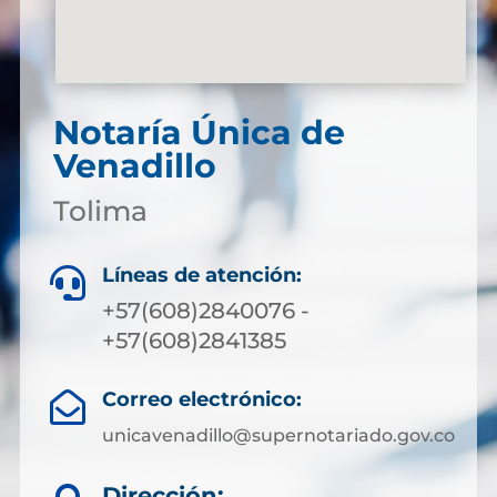
Notaría Única de
Venadillo
Tolima
Líneas de atención:

+57(608)2840076 -
+57(608)2841385
Correo electrónico:

unicavenadillo@supernotariado.gov.co
Dirección: