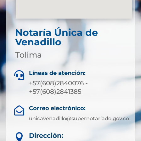
Notaría Única de
Venadillo
Tolima
Líneas de atención:

+57(608)2840076 -
+57(608)2841385
Correo electrónico:

unicavenadillo@supernotariado.gov.co
Dirección:
