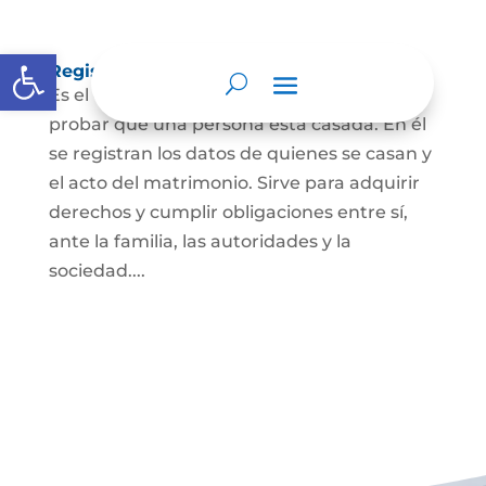
Abrir barra de herramientas
Registro Civil de Matrimonio
Es el documento público necesario para
probar que una persona está casada. En él
se registran los datos de quienes se casan y
el acto del matrimonio. Sirve para adquirir
derechos y cumplir obligaciones entre sí,
ante la familia, las autoridades y la
sociedad....