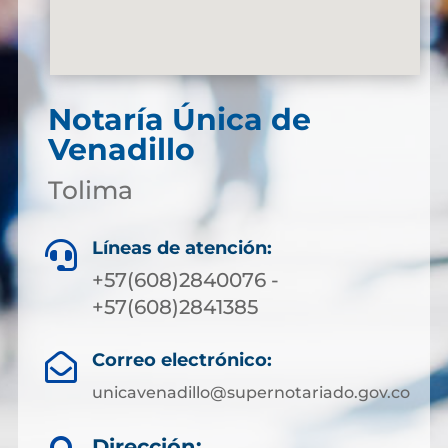
Notaría Única de
Venadillo
Tolima
Líneas de atención:

+57(608)2840076 -
+57(608)2841385
Correo electrónico:

unicavenadillo@supernotariado.gov.co
Dirección: