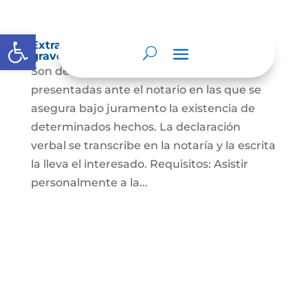
Abrir barra de herramientas
Extra-proceso o declaración bajo la
gravedad de juramento
Son declaraciones verbales o escritas
presentadas ante el notario en las que se
asegura bajo juramento la existencia de
determinados hechos. La declaración
verbal se transcribe en la notaría y la escrita
la lleva el interesado. Requisitos: Asistir
personalmente a la...