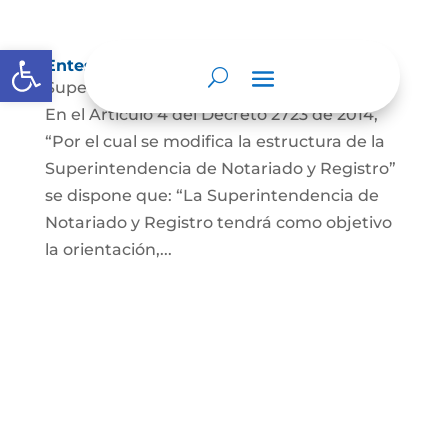
Abrir barra de herramientas
Entes y autoridades que lo vigilan
Superintendencia de Notariado y Registro
En el Artículo 4 del Decreto 2723 de 2014,
“Por el cual se modifica la estructura de la
Superintendencia de Notariado y Registro”
se dispone que: “La Superintendencia de
Notariado y Registro tendrá como objetivo
la orientación,...