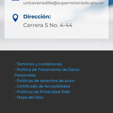
unicavenadillo@supernotariado.gov.co
Dirección:

Carrera 5 No. 4-44
• Términos y condiciones
• Política de Tratamiento de Datos
Personales
• Políticas de derechos de autor
• Certificado de Accesibilidad
• Políticas de Privacidad Web
• Mapa del Sitio