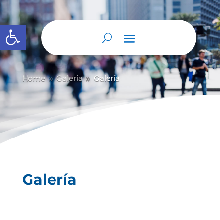
Abrir barra de herramientas
Home
Galeria
Galería
9
9
Galería