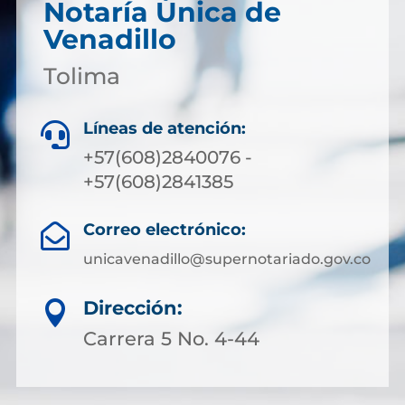
Notaría Única de
Venadillo
Tolima
Líneas de atención:

+57(608)2840076 -
+57(608)2841385
Correo electrónico:

unicavenadillo@supernotariado.gov.co
Dirección:

Carrera 5 No. 4-44