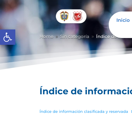
Inicio
Abrir barra de herramientas
Home
Sin categoría
Índice de inform
9
9
Índice de informaci
Índice de información clasificada y reservada