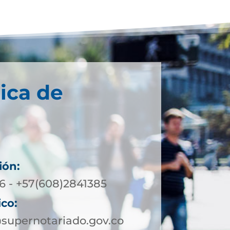
ica de
ión:
 - +57(608)2841385
ico:
supernotariado.gov.co