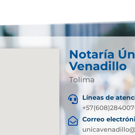
Notaría Ún
Venadillo
Tolima
Líneas de atenc

+57(608)2840076
Correo electrón

unicavenadillo@