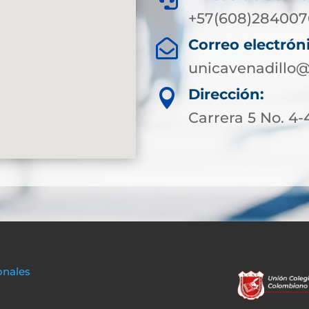
+57(608)2840076
Correo electrón

unicavenadillo@
Dirección:

Carrera 5 No. 4-
onales