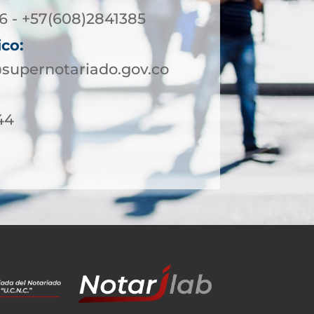
 - +57(608)2841385
ico:
supernotariado.gov.co
44