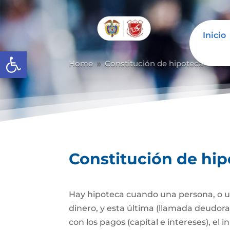
Inicio
Abrir barra de herramientas
Home
Constitución de hipoteca
Con
9
9
Constitución de hi
Hay hipoteca cuando una persona, o un
dinero, y esta última (llamada deudor
con los pagos (capital e intereses), e