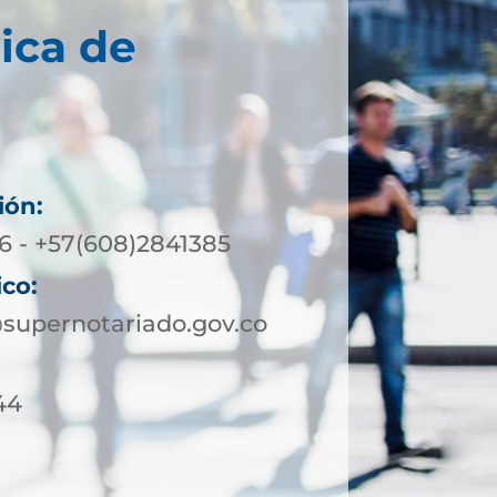
ica de
ión:
 - +57(608)2841385
ico:
supernotariado.gov.co
44