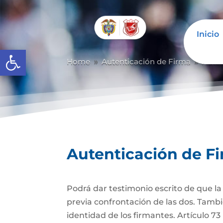
Inicio
Abrir barra de herramientas
Home
Autenticación de Firma
Auten
9
9
Autenticación de F
Podrá dar testimonio escrito de que l
previa confrontación de las dos. Tambi
identidad de los firmantes. Artículo 7