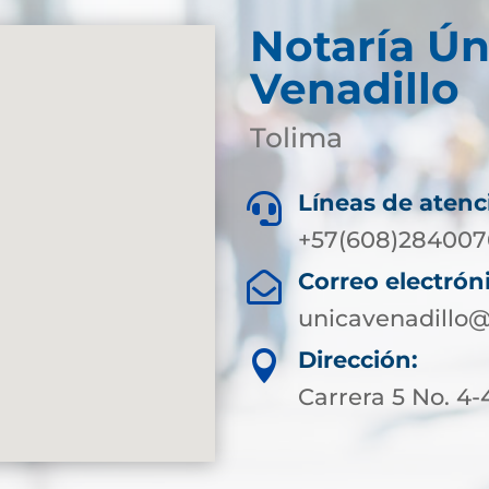
Notaría Ún
Venadillo
Tolima
Líneas de atenc

+57(608)2840076
Correo electrón

unicavenadillo@
Dirección:

Carrera 5 No. 4-